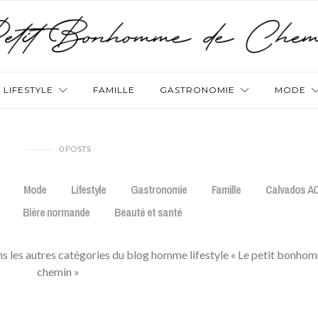
LIFESTYLE
FAMILLE
GASTRONOMIE
MODE
0
POSTS
Mode
Lifestyle
Gastronomie
Famille
Calvados A
Bière normande
Beauté et santé
dans les autres catégories du blog homme lifestyle « Le petit bonho
chemin »