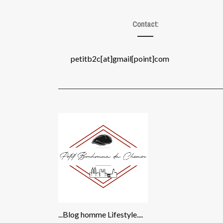
Contact:
petitb2c[at]gmail[point]com
...Blog homme Lifestyle....