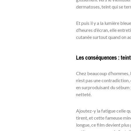
dermatoses, teint qui se tern
Et puis il y a la lumière ble
d’heures d’écran, elle entret
cutanée surtout quand on ad
Les conséquences : teint 
Chez beaucoup d’hommes, la vi
n’est pas une contradiction
en surproduisant du sébum ; 
netteté.
Ajoutez-y la fatigue celle qu
tirent, et cette fameuse mine 
longue, ce film devient plus