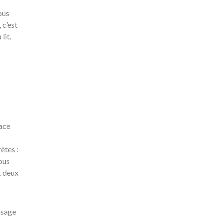
ous
 c’est
lit.
cace
ètes :
ous
t deux
isage