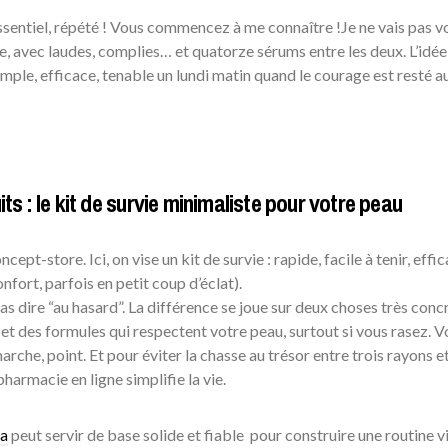
essentiel, répété ! Vous commencez à me connaître !Je ne vais pas v
, avec laudes, complies… et quatorze sérums entre les deux. L’idée,
mple, efficace, tenable un lundi matin quand le courage est resté au 
its : le kit de survie minimaliste pour votre peau
ept-store. Ici, on vise un kit de survie : rapide, facile à tenir, effi
nfort, parfois en petit coup d’éclat).
 dire “au hasard”. La différence se joue sur deux choses très concr
, et des formules qui respectent votre peau, surtout si vous rasez. V
arche, point. Et pour éviter la chasse au trésor entre trois rayons e
harmacie en ligne simplifie la vie.
a
peut servir de base solide et fiable pour construire une routine v