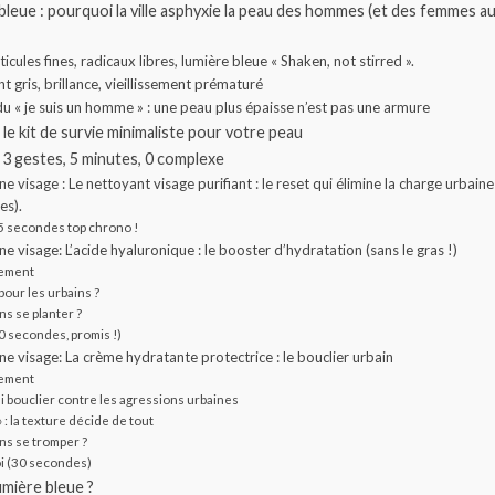
 bleue : pourquoi la ville asphyxie la peau des hommes (et des femmes au
ticules fines, radicaux libres, lumière bleue « Shaken, not stirred ».
t gris, brillance, vieillissement prématuré
 « je suis un homme » : une peau plus épaisse n’est pas une armure
: le kit de survie minimaliste pour votre peau
 3 gestes, 5 minutes, 0 complexe
e visage : Le nettoyant visage purifiant : le reset qui élimine la charge urbaine
es).
5 secondes top chrono !
e visage: L’acide hyaluronique : le booster d’hydratation (sans le gras !)
lement
 pour les urbains ?
s se planter ?
0 secondes, promis !)
ne visage: La crème hydratante protectrice : le bouclier urbain
lement
ai bouclier contre les agressions urbaines
 : la texture décide de tout
ns se tromper ?
i (30 secondes)
lumière bleue ?