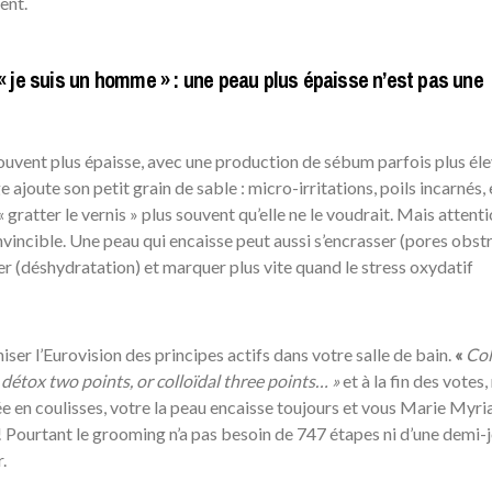
ent.
 je suis un homme » : une peau plus épaisse n’est pas une
souvent plus épaisse, avec une production de sébum parfois plus él
ge ajoute son petit grain de sable : micro-irritations, poils incarnés,
« gratter le vernis » plus souvent qu’elle ne le voudrait. Mais attenti
invincible. Une peau qui encaisse peut aussi s’encrasser (pores obstr
rer (déshydratation) et marquer plus vite quand le stress oxydatif
niser l’Eurovision des principes actifs dans votre salle de bain.
«
Col
détox two points, or colloïdal three points… »
et à la fin des votes, 
ée en coulisses, votre la peau encaisse toujours et vous Marie Myri
! Pourtant le grooming n’a pas besoin de 747 étapes ni d’une demi-
.