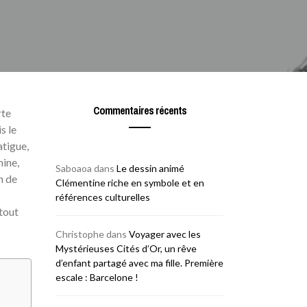
Commentaires récents
rte
s le
atigue,
mine,
Saboaoa
dans
Le dessin animé
n de
Clémentine riche en symbole et en
références culturelles
tout
Christophe
dans
Voyager avec les
Mystérieuses Cités d’Or, un rêve
d’enfant partagé avec ma fille. Première
escale : Barcelone !