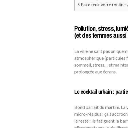
Faire tenir votre routine 
Pollution, stress, lum
(et des femmes aussi h
La ville ne salit pas uniquem
atmosphérique (particules 
sommeil, stress… et mainten
prolongée aux écrans.
Le cocktail urbain : parti
Bond parlait du martini. La 
micro-résidus : ça s’accroche
le reste : ils fatiguent la b
glissement vers le vieilliss