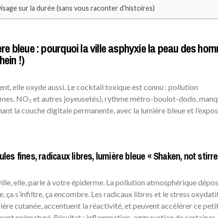
visage sur la durée (sans vous raconter d’histoires)
ière bleue : pourquoi la ville asphyxie la peau des ho
ein !)
ent, elle oxyde aussi. Le cocktail toxique est connu : pollution
fines, NO₂ et autres joyeusetés), rythme métro-boulot-dodo, manq
ant la couche digitale permanente, avec la lumière bleue et l’expos
cules fines, radicaux libres, lumière bleue « Shaken, not stirre
ville, elle, parle à votre épiderme. La pollution atmosphérique dépo
, ça s’infiltre, ça encombre. Les radicaux libres et le stress oxydati
arrière cutanée, accentuent la réactivité, et peuvent accélérer ce peti
ement prématuré. Résultat : inflammation, aggravation de certaines