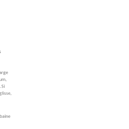
a
harge
bum,
 Si
glisse,
rbaine