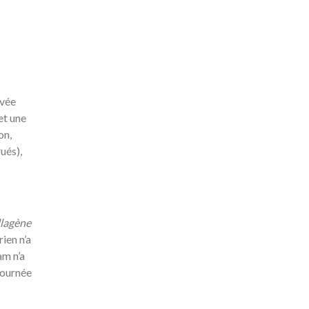
evée
 et une
on,
ués),
lagène
rien n’a
am n’a
journée