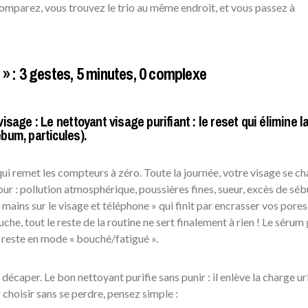
mparez, vous trouvez le trio au même endroit, et vous passez à
 » : 3 gestes, 5 minutes, 0 complexe
isage : Le nettoyant visage purifiant : le reset qui élimine l
bum, particules).
 qui remet les compteurs à zéro. Toute la journée, votre visage se c
ur : pollution atmosphérique, poussières fines, sueur, excès de sé
 mains sur le visage et téléphone » qui finit par encrasser vos pores.
che, tout le reste de la routine ne sert finalement à rien ! Le sérum 
u reste en mode « bouché/fatigué ».
e décaper. Le bon nettoyant purifie sans punir : il enlève la charge u
 choisir sans se perdre, pensez simple :