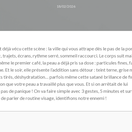
18/02/2026
déjà vécu cette scène : la ville qui vous attrape dès le pas de la po
c, trajets, écrans, rythme serré, sommeil raccourci. Le corps suit mai
même le premier café, la peau a déjà pris sa dose : particules fines, f
. Et le soir, elle présente l’addition sans détour : teint terne, grise 
ts tirés, déshydratation… parfois même cette satané brillance de fi
n que votre peau a travaillé plus que vous. Et si on arrêtait de lui
pas de panique ! On va faire simple avec 3 gestes, 5 minutes et sur
e parler de routine visage, identifions notre ennemi !