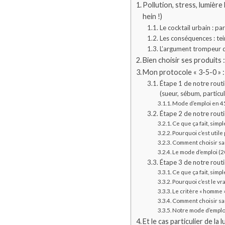
Pollution, stress, lumière
hein !)
Le cocktail urbain : par
Les conséquences : tein
L’argument trompeur du
Bien choisir ses produits 
Mon protocole « 3-5-0 » :
Étape 1 de notre routin
(sueur, sébum, particul
Mode d’emploi en 4
Étape 2 de notre routin
Ce que ça fait, simp
Pourquoi c’est utile
Comment choisir san
Le mode d’emploi (2
Étape 3 de notre routi
Ce que ça fait, simp
Pourquoi c’est le vr
Le critère « homme »
Comment choisir sa
Notre mode d’emplo
Et le cas particulier de la 