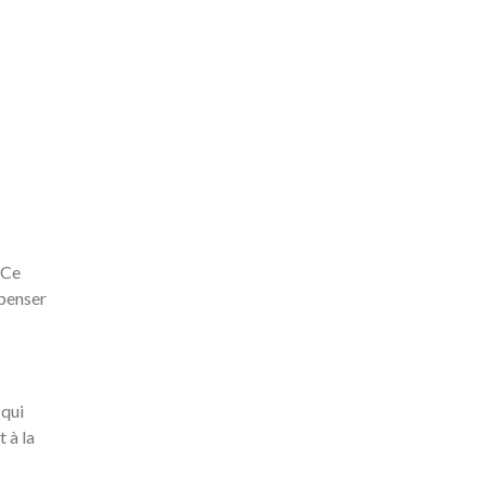
 Ce
mpenser
 qui
t à la