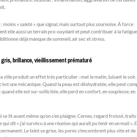
it.
ue : moins « saleté » que signal, mais surtout plus sournoise. À force
ient elle aussi un terrain pro-oxydant et peut contribuer à la fatigue
ditionne déjà manque de sommeil, air sec et stress.
gris, brillance, vieillissement prématuré
lle produit un effet très particulier : mat le matin, luisant le soir.
, c’est une mécanique. Quand la peau est déshydratée, elle peut co
quand elle est sur-sollicitée, elle perd en confort, en souplesse, en
i se lit avant même qu’on s’en plaigne. Cernes, regard froissé, traits
qui dit « j’ai survécu à une réunion qui aurait pu tenir en un mail ». E
 permanent. Le teint se grise, les pores s’encombrent plus vite et de