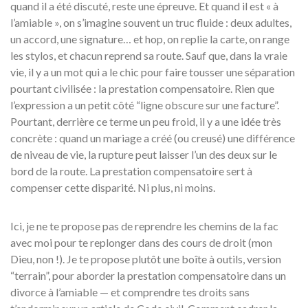
quand il a été discuté, reste une épreuve. Et quand il est « à
l’amiable », on s’imagine souvent un truc fluide : deux adultes,
un accord, une signature… et hop, on replie la carte, on range
les stylos, et chacun reprend sa route. Sauf que, dans la vraie
vie, il y a un mot qui a le chic pour faire tousser une séparation
pourtant civilisée : la prestation compensatoire. Rien que
l’expression a un petit côté “ligne obscure sur une facture”.
Pourtant, derrière ce terme un peu froid, il y a une idée très
concrète : quand un mariage a créé (ou creusé) une différence
de niveau de vie, la rupture peut laisser l’un des deux sur le
bord de la route. La prestation compensatoire sert à
compenser cette disparité. Ni plus, ni moins.
Ici, je ne te propose pas de reprendre les chemins de la fac
avec moi pour te replonger dans des cours de droit (mon
Dieu, non !). Je te propose plutôt une boîte à outils, version
“terrain”, pour aborder la prestation compensatoire dans un
divorce à l’amiable — et comprendre tes droits sans