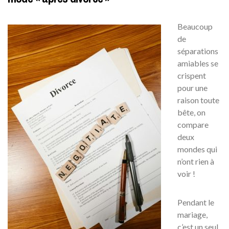
Beaucoup
de
séparations
amiables se
crispent
pour une
raison toute
bête, on
compare
deux
mondes qui
n’ont rien à
voir !
Pendant le
mariage,
c’est un seul