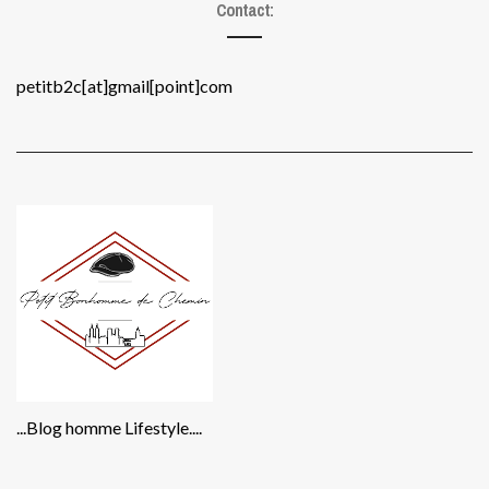
Contact:
petitb2c[at]gmail[point]com
...Blog homme Lifestyle....