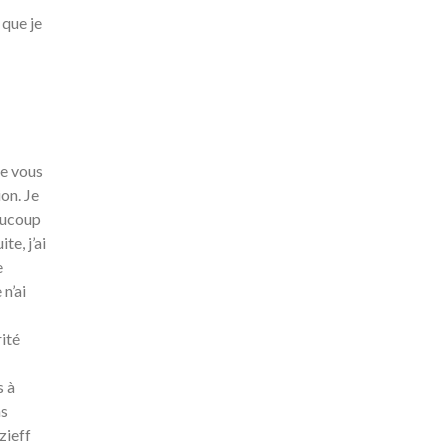
que je
de vous
on. Je
eaucoup
te, j’ai
e
 n’ai
ité
s à
ns
zieff