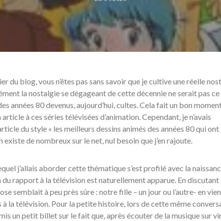
ier du blog, vous n’êtes pas sans savoir que je cultive une réelle nos
ément la nostalgie se dégageant de cette décennie ne serait pas ce 
des années 80 devenus, aujourd’hui, cultes. Cela fait un bon momen
 article à ces séries télévisées d’animation. Cependant, je n’avais
article du style « les meilleurs dessins animés des années 80 qui ont
n existe de nombreux sur le net, nul besoin que j’en rajoute.
equel j’allais aborder cette thématique s’est profilé avec la naissan
on du rapport à la télévision est naturellement apparue. En discutant
se semblait à peu près sûre : notre fille – un jour ou l’autre- en vien
à la télévision. Pour la petite histoire, lors de cette même convers
 un petit billet sur le fait que, après écouter de la musique sur vin