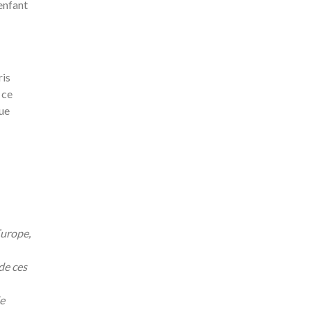
 enfant
ris
 ce
que
Europe,
de ces
e