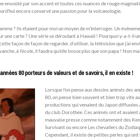
mme envoûté par son accent et toutes ces nuances de rouge magmat
aujourd’hui encore conservé une passion pour la volcanologie.
ramme ? Ils étaient pour moi un moyen de m’interroger. Un événem
ur une carte ? Une série se déroulant à Hawaii ! Pourquoi y-a-t-il u
 cette façon de façon de regarder, d’utiliser, la télévision que j’ai env
vanche, à l’école, il faudra qu’elle bosse plus que son papa ! Non mai
nées 80 porteurs de valeurs et de savoirs, il en existe !
Lorsque l’on pense aux dessins animés des an
80, on pense bien souvent et bien trop vite a
productions qui venaient du Japon diffusées 
du club Dorothée. Ces animés ont et avaient 
mauvaise presse comme notamment des Ken
Survivant ou encore Les chevaliers du Zodiaq
Cependant, il existe de petites perles qui ont