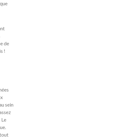
ique
ent
n
ie de
s !
nées
ux
au sein
assez
 Le
ue.
 tout