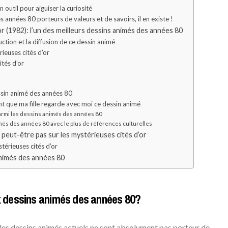
n outil pour aiguiser la curiosité
 années 80 porteurs de valeurs et de savoirs, il en existe !
or (1982): l’un des meilleurs dessins animés des années 80
uction et la diffusion de ce dessin animé
ieuses cités d’or
tés d’or
ssin animé des années 80
nt que ma fille regarde avec moi ce dessin animé
rmi les dessins animés des années 80
és des années 80 avec le plus de références culturelles
 peut-être pas sur les mystérieuses cités d’or
térieuses cités d’or
animés des années 80
ix dessins animés des années 80?
 les dessins animés actuels ne sont absolument pas porteur de