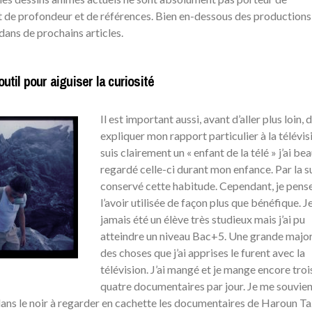
 de profondeur et de références. Bien en-dessous des productions 
dans de prochains articles.
outil pour aiguiser la curiosité
Il est important aussi, avant d’aller plus loin, 
expliquer mon rapport particulier à la télévisi
suis clairement un « enfant de la télé » j’ai b
regardé celle-ci durant mon enfance. Par la sui
conservé cette habitude. Cependant, je pens
l’avoir utilisée de façon plus que bénéfique. Je
jamais été un élève très studieux mais j’ai pu
atteindre un niveau Bac+5. Une grande major
des choses que j’ai apprises le furent avec la
télévision. J’ai mangé et je mange encore troi
quatre documentaires par jour. Je me souvie
ans le noir à regarder en cachette les documentaires de Haroun Ta