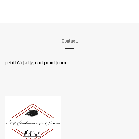
Contact:
petitb2c[at]gmail[point]com