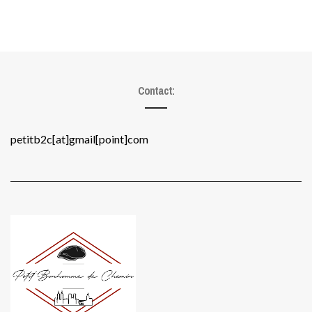
Contact:
petitb2c[at]gmail[point]com