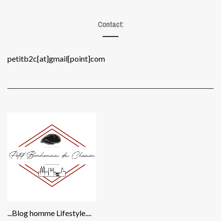
Contact:
petitb2c[at]gmail[point]com
...Blog homme Lifestyle....