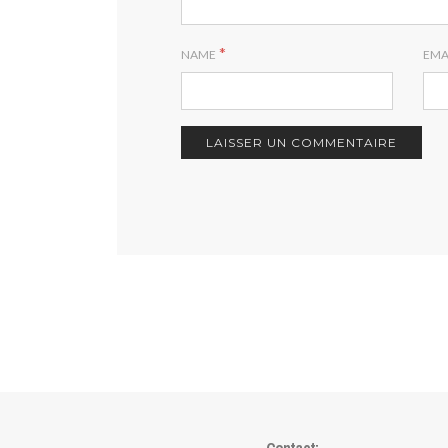
*
NAME
EMA