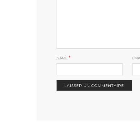
*
NAME
EMA