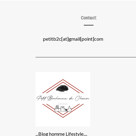
Contact:
petitb2c[at]gmail[point]com
...Blog homme Lifestyle....