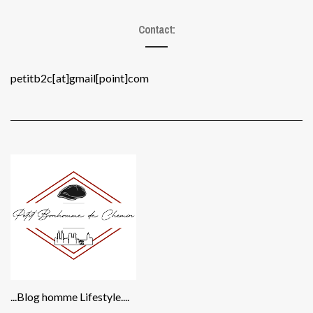
Contact:
petitb2c[at]gmail[point]com
...Blog homme Lifestyle....