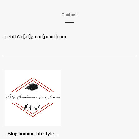
Contact:
petitb2c[at]gmail[point]com
...Blog homme Lifestyle....