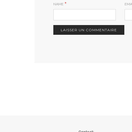
*
NAME
EMA