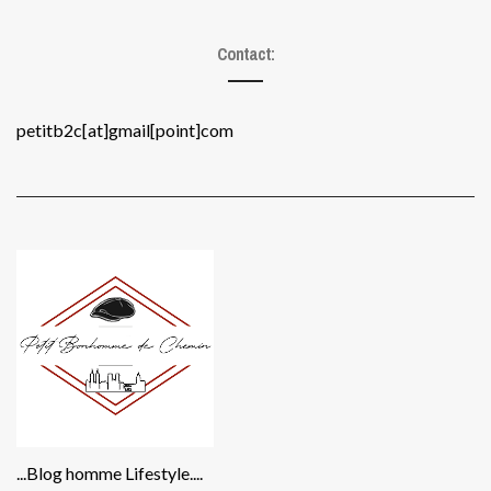
Contact:
petitb2c[at]gmail[point]com
...Blog homme Lifestyle....