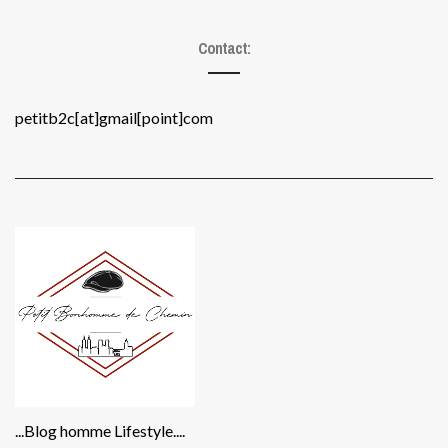
Contact:
petitb2c[at]gmail[point]com
...Blog homme Lifestyle....