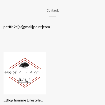
Contact:
petitb2c[at]gmail[point]com
...Blog homme Lifestyle....