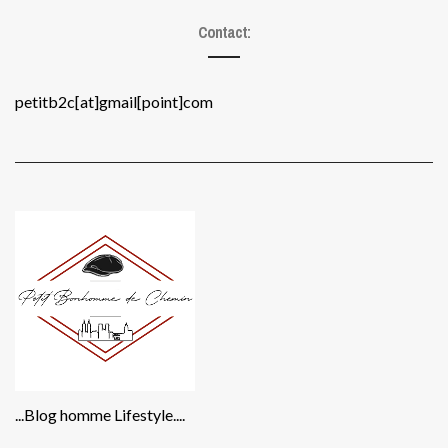
Contact:
petitb2c[at]gmail[point]com
...Blog homme Lifestyle....