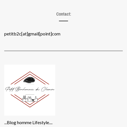
Contact:
petitb2c[at]gmail[point]com
...Blog homme Lifestyle....