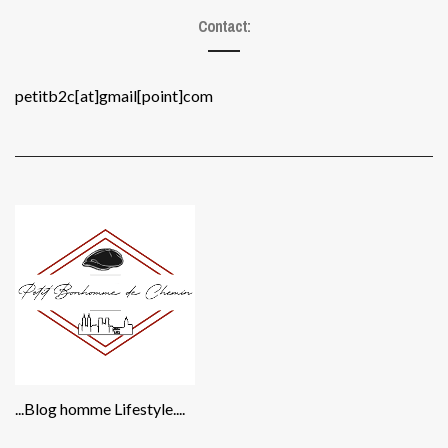
Contact:
petitb2c[at]gmail[point]com
...Blog homme Lifestyle....