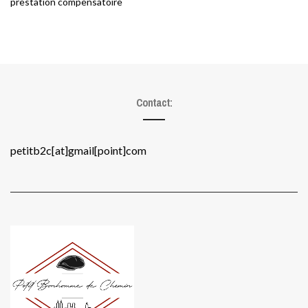
prestation compensatoire
Contact:
petitb2c[at]gmail[point]com