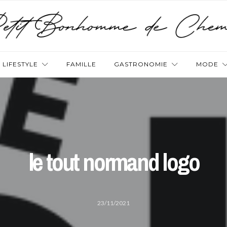
LIFESTYLE
FAMILLE
GASTRONOMIE
MODE
le tout normand logo
23/11/2021