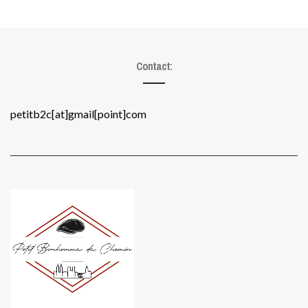
Contact:
petitb2c[at]gmail[point]com