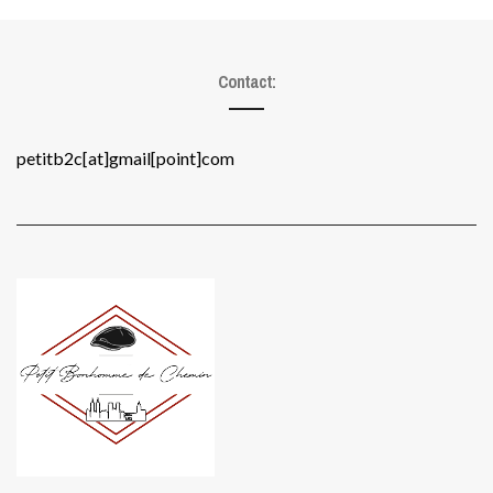
Contact:
petitb2c[at]gmail[point]com