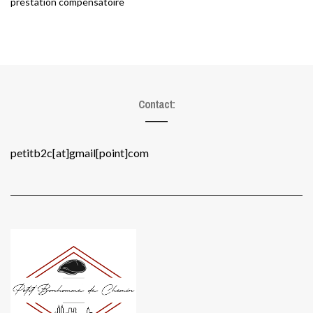
prestation compensatoire
Contact:
petitb2c[at]gmail[point]com