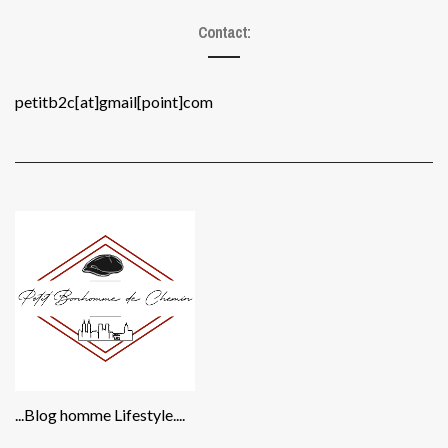
Contact:
petitb2c[at]gmail[point]com
...Blog homme Lifestyle....