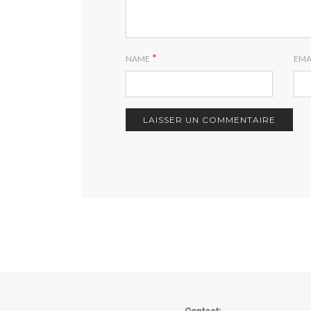
*
NAME
EMA