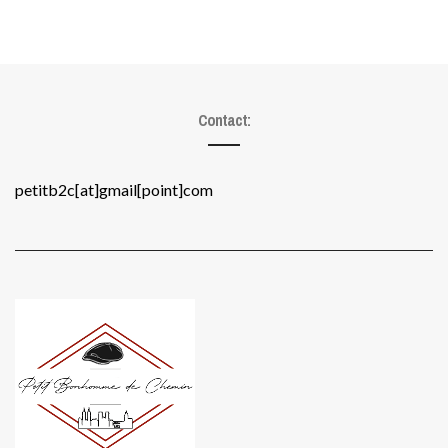
Contact:
petitb2c[at]gmail[point]com