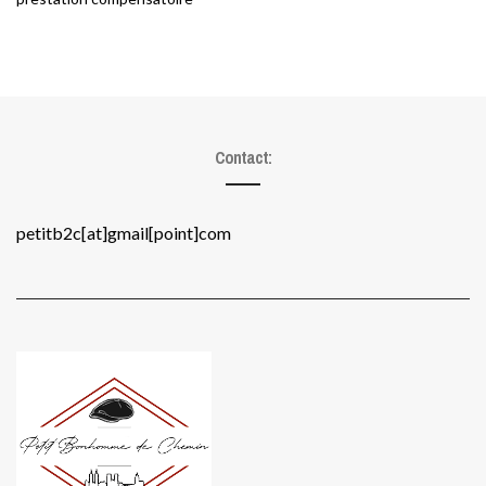
Contact:
petitb2c[at]gmail[point]com