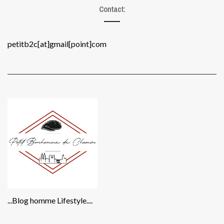
Contact:
petitb2c[at]gmail[point]com
...Blog homme Lifestyle....