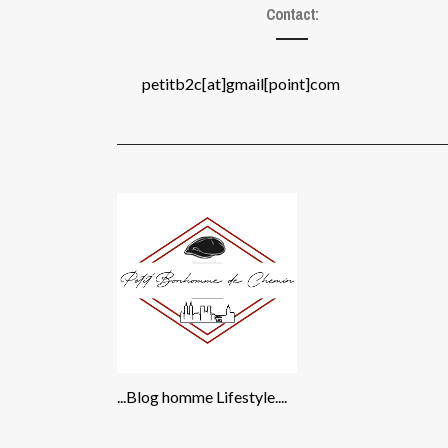
Contact:
petitb2c[at]gmail[point]com
...Blog homme Lifestyle....