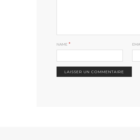
*
NAME
EMA