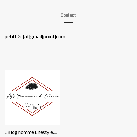
Contact:
petitb2c[at]gmail[point]com
...Blog homme Lifestyle....