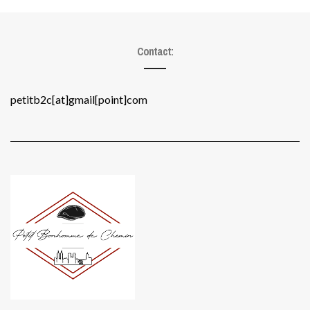
Contact:
petitb2c[at]gmail[point]com