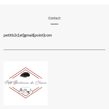
Contact:
petitb2c[at]gmail[point]com