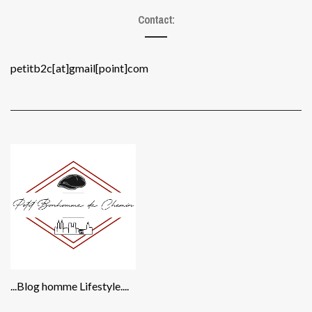
Contact:
petitb2c[at]gmail[point]com
...Blog homme Lifestyle....