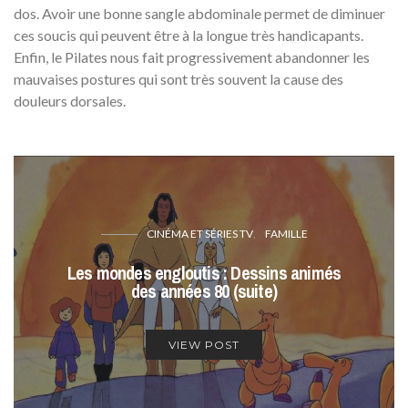
dos. Avoir une bonne sangle abdominale permet de diminuer
ces soucis qui peuvent être à la longue très handicapants.
Enfin, le Pilates nous fait progressivement abandonner les
mauvaises postures qui sont très souvent la cause des
douleurs dorsales.
CINÉMA ET SÉRIES TV
FAMILLE
Les mondes engloutis : Dessins animés
des années 80 (suite)
VIEW POST