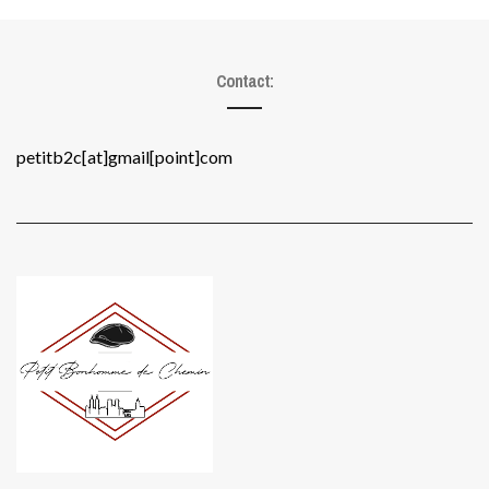
Contact:
petitb2c[at]gmail[point]com