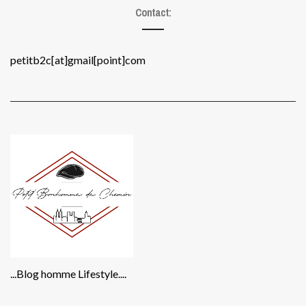
Contact:
petitb2c[at]gmail[point]com
...Blog homme Lifestyle....