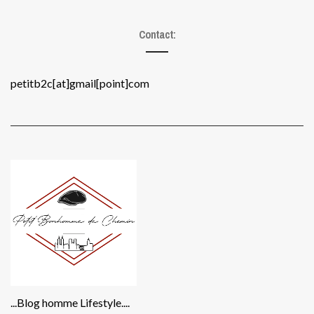
Contact:
petitb2c[at]gmail[point]com
...Blog homme Lifestyle....