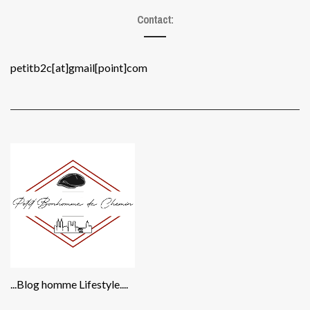
Contact:
petitb2c[at]gmail[point]com
...Blog homme Lifestyle....