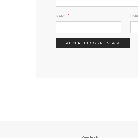
*
NAME
EMA