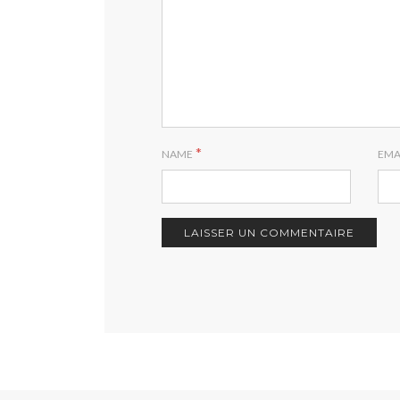
*
NAME
EMA