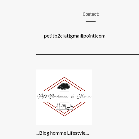
Contact:
petitb2c[at]gmail[point]com
...Blog homme Lifestyle....