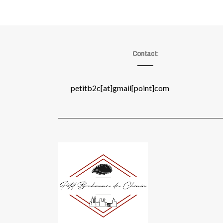
Contact:
petitb2c[at]gmail[point]com