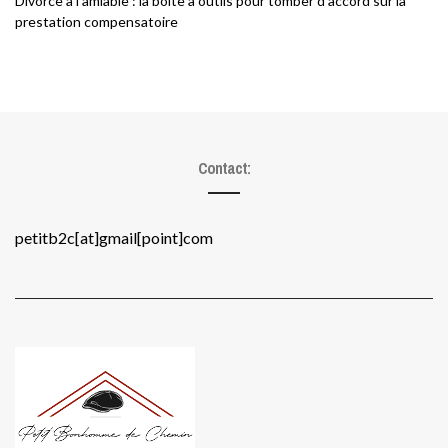
Divorce à l’amiable : la boîte à outils pour tomber d’accord sur la
prestation compensatoire
Contact:
petitb2c[at]gmail[point]com