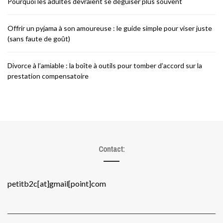
Pourquoi les adultes devraient se déguiser plus souvent
Offrir un pyjama à son amoureuse : le guide simple pour viser juste
(sans faute de goût)
Divorce à l’amiable : la boîte à outils pour tomber d’accord sur la
prestation compensatoire
Contact:
petitb2c[at]gmail[point]com