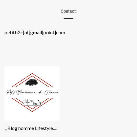
Contact:
petitb2c[at]gmail[point]com
...Blog homme Lifestyle....