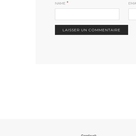
*
NAME
EMA