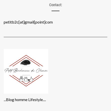
Contact:
petitb2c[at]gmail[point]com
...Blog homme Lifestyle....