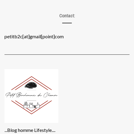
Contact:
petitb2c[at]gmail[point]com
...Blog homme Lifestyle....