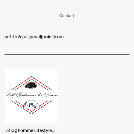
Contact:
petitb2c[at]gmail[point]com
...Blog homme Lifestyle....