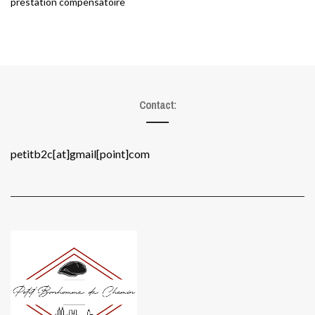
prestation compensatoire
Contact:
petitb2c[at]gmail[point]com